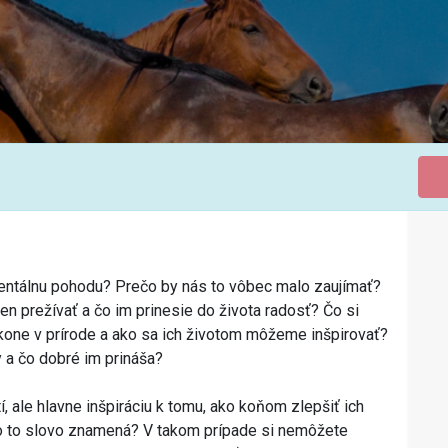
mentálnu pohodu? Prečo by nás to vôbec malo zaujímať?
en prežívať a čo im prinesie do života radosť? Čo si
kone v prírode a ako sa ich životom môžeme inšpirovať?
 a čo dobré im prináša?
 ale hlavne inšpiráciu k tomu, ako koňom zlepšiť ich
čo to slovo znamená? V takom prípade si nemôžete