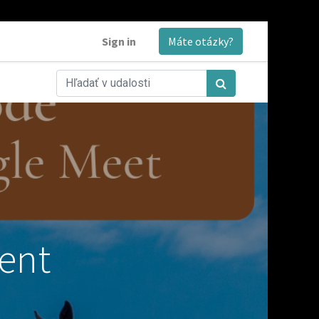
Sign in
Máte otázky?
ment