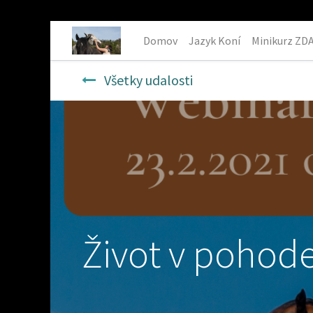
Domov
Jazyk Koní
Minikurz Z
Všetky udalosti
Život v pohode