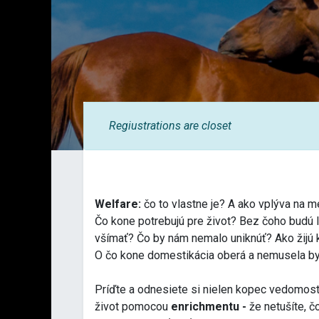
Regiustrations are closet
Welfare:
čo to vlastne je? A ako vplýva na 
Čo kone potrebujú pre život? Bez čoho budú l
všímať? Čo by nám nemalo uniknúť? Ako žijú 
O čo kone domestikácia oberá a nemusela by
Príďte a odnesiete si nielen kopec vedomostí,
život pomocou
enrichmentu -
že netušíte, 