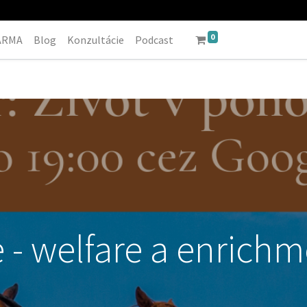
0
DARMA
Blog
Konzultácie
Podcast
 - welfare a enrich